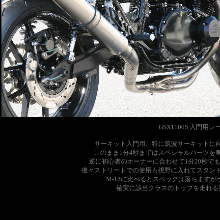
GSX1100S 入門用レ
サーキット入門用、特に筑波サーキットに
このまま1分4秒まではスペシャルパーツを
逆に初心者のオーナーに合わせて1分20秒で
後々ストリートでの使用も視野に入れてスタン
M-18に比べるとスペックは落ちます
確実に該当クラスのトップを走れる