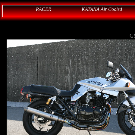
RACER
KATANA Air-Cooled
G